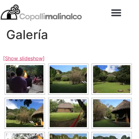
Copalli Malinalco
Cómo llegar
Galería
[Show slideshow]